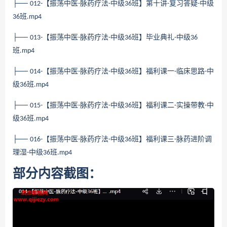
├──
【振荡中医
脉药疗法
中级
班】第十讲
复习答疑
中级
012-
-
-
36
-
-
班
36
.mp4
├──
【振荡中医
脉药疗法
中级
班】毕业典礼
中级
013-
-
-
36
-
36
班
.mp4
├──
【振荡中医
脉药疗法
中级
班】福利课一
临床思路
中
014-
-
-
36
-
-
级
班
36
.mp4
├──
【振荡中医
脉药疗法
中级
班】福利课二
实操带教
中
015-
-
-
36
-
-
级
班
36
.mp4
├──
【振荡中医
脉药疗法
中级
班】福利课三
脉药进阶调
016-
-
-
36
-
理湿
中级
班
-
36
.mp4
部分内容截图：