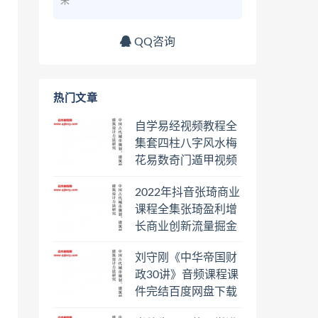
来
QQ咨询
热门文章
自学易经视频教程全
集套四柱八字风水梅
花易数奇门遁甲视频
教程六壬六爻八卦择
2022年抖音张琦商业
日罗盘教程百度云网
课程全集张琦盈利增
盘会员
长商业创新流量掘金
直播课合集百度云网
刘守刚《中华帝国财
盘下载学习
政30讲》音频课程课
件完结百度网盘下载
学习