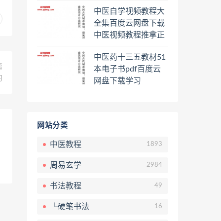
程熊逸讲透资治通鉴
中医自学视频教程大
一二三辑合集百度云
全集百度云网盘下载
网盘下载学习
中医视频教程推拿正
骨按摩美容整脊针灸
中医药十三五教材51
经络脉诊面诊舌诊手
篇
本电子书pdf百度云
诊私密终身会员百度
习
网盘下载学习
网盘共享群
网站分类
中医教程
1893
周易玄学
2984
书法教程
49
└硬笔书法
16