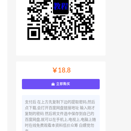
￥18.8
立即购买
支付后 在上方先复制下边的提取密码,然后
点下载,会打开百度网盘链接地址 输入刚才
复制的密码 然后将文件选中保存到自己的
百度网盘,就可以在手机上,电视上,电脑上随
时在线免费观看本资料低价众筹 白嫖党勿