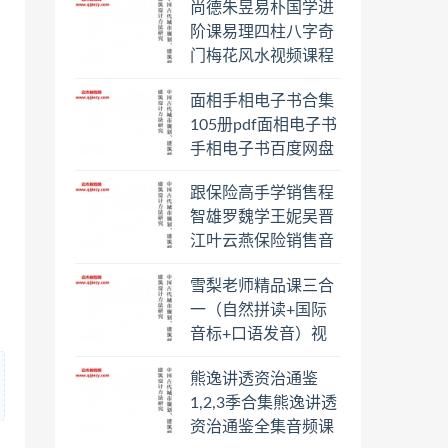
尚德朱昱易朴国学进
阶课易理四柱八字奇
门梅花风水视频课程
合集百度云网盘下载
面相手相电子书合集
学习
105册pdf面相电子书
手相电子书百度网盘
下载学习
跟保险高手学销售程
智雄罗魏学王妮吴晋
江叶云燕保险销售音
频教程合集百度云网
雪梨老师精品课三合
盘下载学习
一（自然拼读+国际
音标+口语发音）视
频课程百度云网盘下
熊逸讲透资治通鉴
载学习
1,2,3季合集熊逸讲透
资治通鉴全集音频课