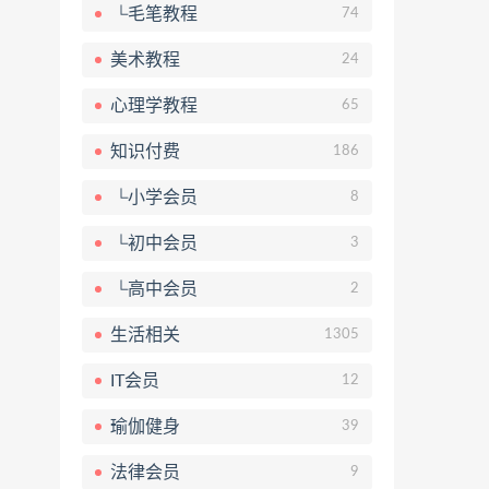
└毛笔教程
74
美术教程
24
心理学教程
65
知识付费
186
└小学会员
8
└初中会员
3
└高中会员
2
生活相关
1305
IT会员
12
瑜伽健身
39
法律会员
9