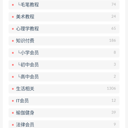
└毛笔教程
74
美术教程
24
心理学教程
65
知识付费
186
└小学会员
8
└初中会员
3
└高中会员
2
生活相关
1306
IT会员
12
瑜伽健身
39
法律会员
9