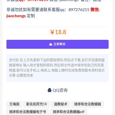
非诚勿扰如有需要请联系客服qq：897276215
微信:
jiaochengs
定制
￥18.8
立即购买
支付后 在上方先复制下边的提取密码,然后点下载,会打开百度网盘
链接地址 输入刚才复制的密码 然后将文件选中保存到自己的百度
网盘,就可以在手机上,电视上,电脑上随时在线免费观看本资料低价
众筹 白嫖党勿来
QQ咨询
方海阅
新玄机符咒18
道教秘术
桃李和合法救婚姻
桃李和合法救婚姻电子书
桃李和合法救婚姻pdf