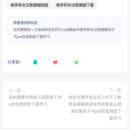
桃李和合法救婚姻网盘
桃李和合法救婚姻下载
转载请说明出处
启杰教程网
»
方海阅新玄机符咒18道教秘术桃李和合法救婚姻电子
书pdf百度网盘下载学习
分享到：
上一篇
下一篇
袁树珊著中西相人探原电子书
房松令著学易必读上中下三卷
pdf百度网盘下载学习
周易真解精述易学指掌易占溯
源合集电子书pdf百度网盘下
载学习