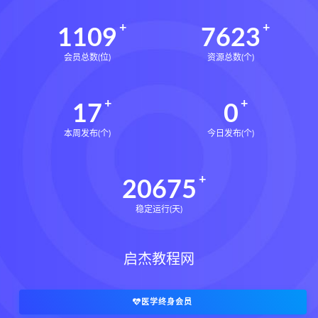
1109
7623
会员总数(位)
资源总数(个)
17
0
本周发布(个)
今日发布(个)
20675
稳定运行(天)
启杰教程网
医学终身会员