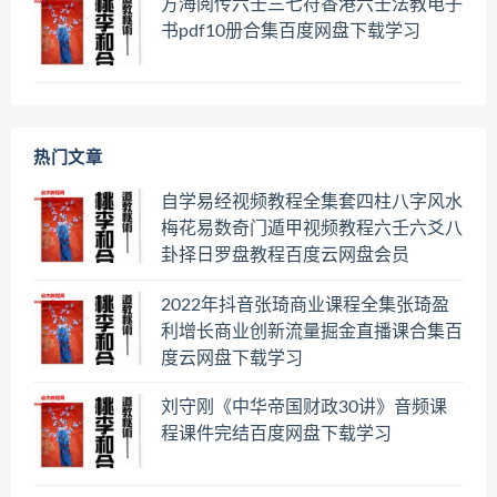
方海阅传六壬三七符香港六壬法教电子
书pdf10册合集百度网盘下载学习
热门文章
自学易经视频教程全集套四柱八字风水
梅花易数奇门遁甲视频教程六壬六爻八
卦择日罗盘教程百度云网盘会员
2022年抖音张琦商业课程全集张琦盈
利增长商业创新流量掘金直播课合集百
度云网盘下载学习
刘守刚《中华帝国财政30讲》音频课
程课件完结百度网盘下载学习