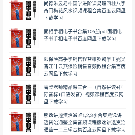
尚德朱昱易朴国学进阶课易理四柱八字
奇门梅花风水视频课程合集百度云网盘
下载学习
面相手相电子书合集105册pdf面相电
子书手相电子书百度网盘下载学习
跟保险高手学销售程智雄罗魏学王妮吴
晋江叶云燕保险销售音频教程合集百度
云网盘下载学习
雪梨老师精品课三合一（自然拼读+国
际音标+口语发音）视频课程百度云网
盘下载学习
熊逸讲透资治通鉴1,2,3季合集熊逸讲
透资治通鉴全集音频课程熊逸讲透资治
通鉴一二三辑合集百度云网盘下载学习