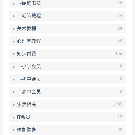
└硬笔书法
16
└毛笔教程
74
美术教程
24
心理学教程
65
知识付费
186
└小学会员
8
└初中会员
3
└高中会员
2
生活相关
1305
IT会员
12
瑜伽健身
39