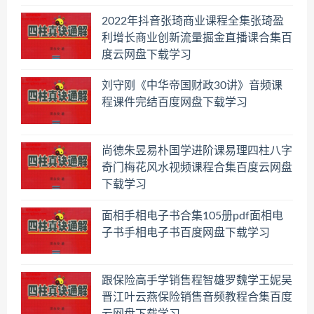
2022年抖音张琦商业课程全集张琦盈
利增长商业创新流量掘金直播课合集百
度云网盘下载学习
刘守刚《中华帝国财政30讲》音频课
程课件完结百度网盘下载学习
尚德朱昱易朴国学进阶课易理四柱八字
奇门梅花风水视频课程合集百度云网盘
下载学习
面相手相电子书合集105册pdf面相电
子书手相电子书百度网盘下载学习
跟保险高手学销售程智雄罗魏学王妮吴
晋江叶云燕保险销售音频教程合集百度