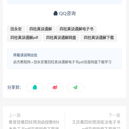
QQ咨询
田永安
四柱真诀通解
四柱真诀通解电子书
四柱真诀通解pdf
四柱真诀通解网盘
四柱真诀通解下载
转载请说明出处
启杰教程网
»
田永安著四柱真诀通解电子书pdf百度网盘下载学习
分享到：
上一篇
下一篇
蔡昔琼著四柱预测函授教材6
王庆著四柱预测技法电子书