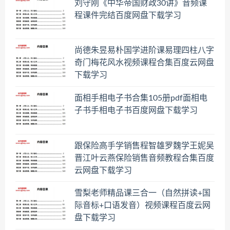
刘守刚《中华帝国财政30讲》音频课
程课件完结百度网盘下载学习
尚德朱昱易朴国学进阶课易理四柱八字
奇门梅花风水视频课程合集百度云网盘
下载学习
面相手相电子书合集105册pdf面相电
子书手相电子书百度网盘下载学习
跟保险高手学销售程智雄罗魏学王妮吴
晋江叶云燕保险销售音频教程合集百度
云网盘下载学习
雪梨老师精品课三合一（自然拼读+国
际音标+口语发音）视频课程百度云网
盘下载学习