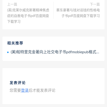
上一篇
下一篇
(英)克莱尔威克斯著精神焦虑
蔡东豪著与钱对话钱的性格电
症的自救电子书pdf百度网盘
子书pdf百度网盘下载学习
下载学习
相关推荐
(美)帕特里克金著向上社交电子书pdfmobiepub格式百度网盘下载学习
发表评论
您需要
登录
后才能发表评论