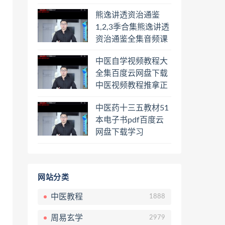
频课程百度云网盘下
熊逸讲透资治通鉴
载学习
1,2,3季合集熊逸讲透
资治通鉴全集音频课
程熊逸讲透资治通鉴
中医自学视频教程大
一二三辑合集百度云
全集百度云网盘下载
网盘下载学习
中医视频教程推拿正
骨按摩美容整脊针灸
中医药十三五教材51
经络脉诊面诊舌诊手
本电子书pdf百度云
诊私密终身会员百度
网盘下载学习
网盘共享群
网站分类
中医教程
1888
周易玄学
2979