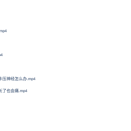
.mp4
p4
卡压神经怎么办
.mp4
长了也会痛
.mp4