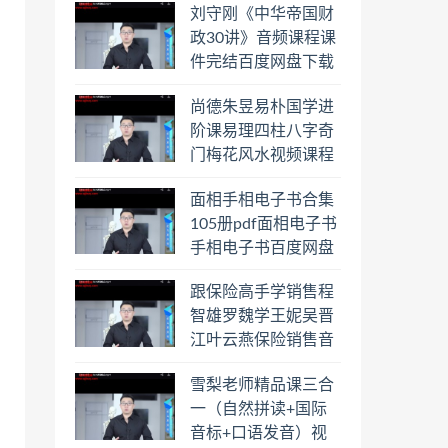
刘守刚《中华帝国财
盘下载学习
政30讲》音频课程课
件完结百度网盘下载
学习
尚德朱昱易朴国学进
阶课易理四柱八字奇
门梅花风水视频课程
合集百度云网盘下载
面相手相电子书合集
学习
105册pdf面相电子书
手相电子书百度网盘
下载学习
跟保险高手学销售程
智雄罗魏学王妮吴晋
江叶云燕保险销售音
频教程合集百度云网
雪梨老师精品课三合
盘下载学习
一（自然拼读+国际
音标+口语发音）视