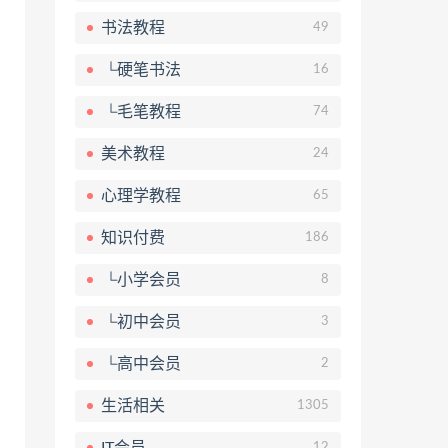
书法教程
49
└硬笔书法
16
└毛笔教程
74
美术教程
24
心理学教程
65
知识付费
186
└小学会员
8
└初中会员
3
└高中会员
2
生活相关
1305
IT会员
12