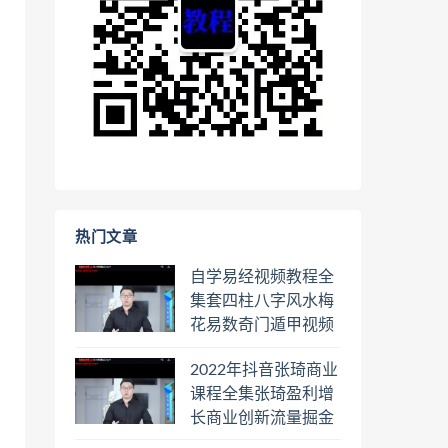
热门文章
自学易经视频教程全
集套四柱八字风水梅
花易数奇门遁甲视频
教程六壬六爻八卦择
2022年抖音张琦商业
日罗盘教程百度云网
课程全集张琦盈利增
盘会员
长商业创新流量掘金
直播课合集百度云网