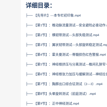
详细目录：
├── 【先导片】—本专栏初印象
.mp4
├── 【第
节】：椎动脉流量测试—安全避险必查动作
1
├── 【第
节】：横韧带测试—头部失稳测试
2
.mp4
├── 【第
节】：翼状韧带测试—头部旋转稳定测试
3
.m
├── 【第
节】：霍夫曼测试—脊髓损伤红色警报
4
.mp4
├── 【第
节】：神经根挤压与分离测试—椎间孔狭窄
5
├── 【第
节】：神经根张力加压与缓解测试—神经拉
6
├── 【第
节】：胸廓出口综合征测试（
—
）
7
2
3
.mp4
├── 【第
节】头晕旋转测试（前庭测试）
8
.mp4
├── 【第
节】：正中神经测试
9
.mp4