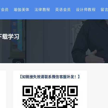
T会员
瑜伽美体
法律教程
英语会员
设计师教程
留
下载学习
【如链接失效请联系微信客服补发！】