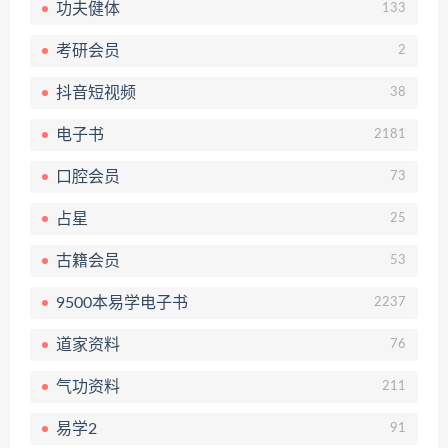
功夫健体
133
考研会员
2
抖音短视频
38
电子书
2181
口腔会员
73
占星
25
古籍会员
53
9500本易学电子书
2237
道家资料
76
气功资料
211
易学2
91