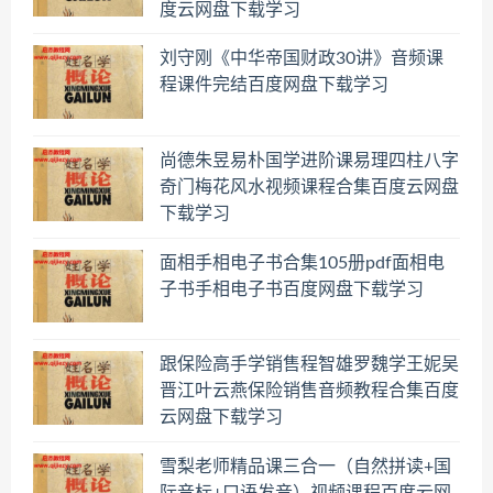
度云网盘下载学习
刘守刚《中华帝国财政30讲》音频课
程课件完结百度网盘下载学习
尚德朱昱易朴国学进阶课易理四柱八字
奇门梅花风水视频课程合集百度云网盘
下载学习
面相手相电子书合集105册pdf面相电
子书手相电子书百度网盘下载学习
跟保险高手学销售程智雄罗魏学王妮吴
晋江叶云燕保险销售音频教程合集百度
云网盘下载学习
雪梨老师精品课三合一（自然拼读+国
际音标+口语发音）视频课程百度云网