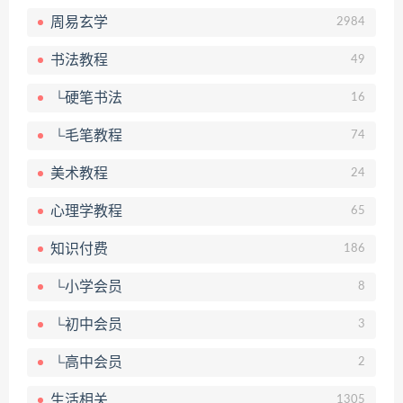
周易玄学
2984
书法教程
49
└硬笔书法
16
└毛笔教程
74
美术教程
24
心理学教程
65
知识付费
186
└小学会员
8
└初中会员
3
└高中会员
2
生活相关
1305