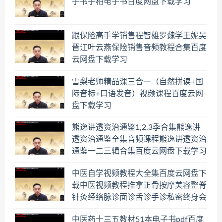
子书手相电子书百度网盘下载学习
跟保险高手学销售程智雄罗魏学王妮吴
晋江叶云燕保险销售音频教程合集百度
云网盘下载学习
雪梨老师精品课三合一（自然拼读+国
际音标+口语发音）视频课程百度云网
盘下载学习
熊逸讲透资治通鉴1,2,3季合集熊逸讲
透资治通鉴全集音频课程熊逸讲透资治
通鉴一二三辑合集百度云网盘下载学习
中医自学视频教程大全集百度云网盘下
载中医视频教程推拿正骨按摩美容整脊
针灸经络脉诊面诊舌诊手诊私密终身会
员百度网盘共享群
中医药十三五教材51本电子书pdf百度