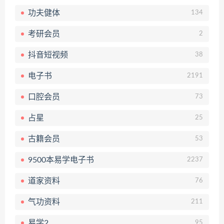
功夫健体
134
考研会员
2
抖音短视频
38
电子书
2191
口腔会员
73
占星
25
古籍会员
53
9500本易学电子书
2237
道家资料
76
气功资料
211
易学2
95