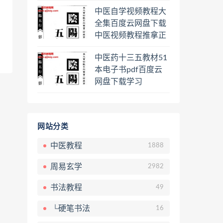
程熊逸讲透资治通鉴
中医自学视频教程大
一二三辑合集百度云
全集百度云网盘下载
网盘下载学习
中医视频教程推拿正
骨按摩美容整脊针灸
中医药十三五教材51
经络脉诊面诊舌诊手
本电子书pdf百度云
诊私密终身会员百度
网盘下载学习
网盘共享群
网站分类
中医教程
1888
周易玄学
2982
书法教程
49
└硬笔书法
16