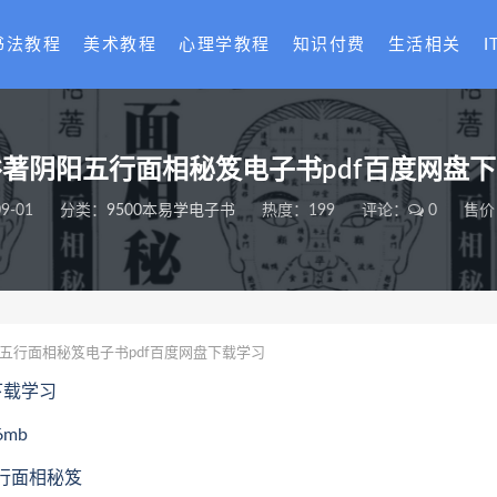
书法教程
美术教程
心理学教程
知识付费
生活相关
I
著阴阳五行面相秘笈电子书pdf百度网盘
9-01
分类：
9500本易学电子书
热度：199
评论：
0
售价
五行面相秘笈电子书pdf百度网盘下载学习
下载学习
mb
五行面相秘笈