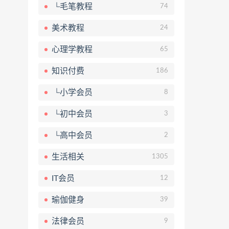
└毛笔教程
74
美术教程
24
心理学教程
65
知识付费
186
└小学会员
8
└初中会员
3
└高中会员
2
生活相关
1305
IT会员
12
瑜伽健身
39
法律会员
9