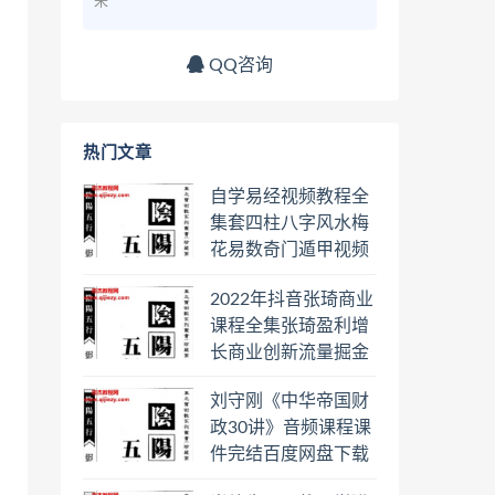
来
QQ咨询
热门文章
自学易经视频教程全
集套四柱八字风水梅
花易数奇门遁甲视频
教程六壬六爻八卦择
2022年抖音张琦商业
日罗盘教程百度云网
课程全集张琦盈利增
盘会员
长商业创新流量掘金
直播课合集百度云网
刘守刚《中华帝国财
盘下载学习
政30讲》音频课程课
件完结百度网盘下载
学习