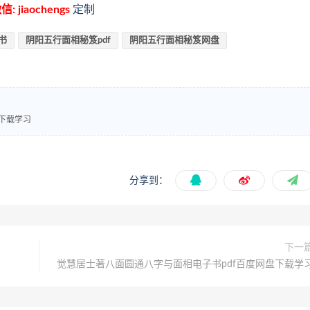
信: jiaochengs
定制
书
阴阳五行面相秘笈pdf
阴阳五行面相秘笈网盘
下载学习
分享到：
下一
觉慧居士著八面圆通八字与面相电子书pdf百度网盘下载学