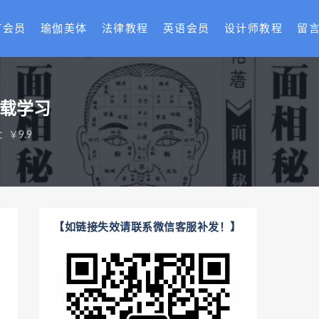
T会员
瑜伽美体
法律教程
英语会员
设计师教程
留
下载学习
：￥9.9
【如链接失效请联系微信客服补发！】