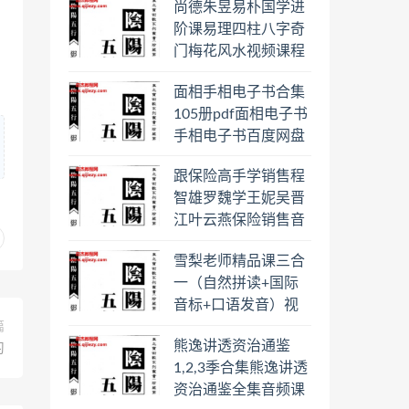
尚德朱昱易朴国学进
阶课易理四柱八字奇
门梅花风水视频课程
合集百度云网盘下载
面相手相电子书合集
学习
105册pdf面相电子书
手相电子书百度网盘
下载学习
跟保险高手学销售程
智雄罗魏学王妮吴晋
江叶云燕保险销售音
频教程合集百度云网
雪梨老师精品课三合
盘下载学习
一（自然拼读+国际
音标+口语发音）视
频课程百度云网盘下
篇
熊逸讲透资治通鉴
载学习
习
1,2,3季合集熊逸讲透
资治通鉴全集音频课