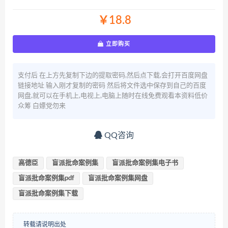
￥18.8
立即购买
支付后 在上方先复制下边的提取密码,然后点下载,会打开百度网盘
链接地址 输入刚才复制的密码 然后将文件选中保存到自己的百度
网盘,就可以在手机上,电视上,电脑上随时在线免费观看本资料低价
众筹 白嫖党勿来
QQ咨询
高德臣
盲派批命案例集
盲派批命案例集电子书
盲派批命案例集pdf
盲派批命案例集网盘
盲派批命案例集下载
转载请说明出处