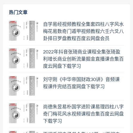
热门文章
自学易经视频教程全集套四柱八字风水
梅花易数奇门遁甲视频教程六壬六爻八
卦择日罗盘教程百度云网盘会员
2022年抖音张琦商业课程全集张琦盈
利增长商业创新流量掘金直播课合集百
度云网盘下载学习
刘守刚《中华帝国财政30讲》音频课
程课件完结百度网盘下载学习
尚德朱昱易朴国学进阶课易理四柱八字
奇门梅花风水视频课程合集百度云网盘
下载学习