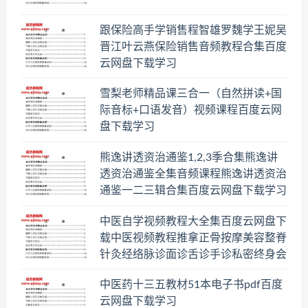
跟保险高手学销售程智雄罗魏学王妮吴
晋江叶云燕保险销售音频教程合集百度
云网盘下载学习
雪梨老师精品课三合一（自然拼读+国
际音标+口语发音）视频课程百度云网
盘下载学习
熊逸讲透资治通鉴1,2,3季合集熊逸讲
透资治通鉴全集音频课程熊逸讲透资治
通鉴一二三辑合集百度云网盘下载学习
中医自学视频教程大全集百度云网盘下
载中医视频教程推拿正骨按摩美容整脊
针灸经络脉诊面诊舌诊手诊私密终身会
员百度网盘共享群
中医药十三五教材51本电子书pdf百度
云网盘下载学习