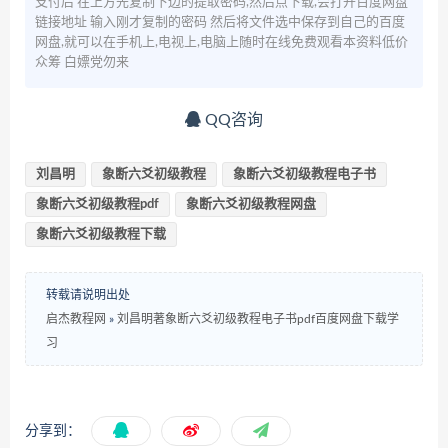
支付后 在上方先复制下边的提取密码,然后点下载,会打开百度网盘
链接地址 输入刚才复制的密码 然后将文件选中保存到自己的百度
网盘,就可以在手机上,电视上,电脑上随时在线免费观看本资料低价
众筹 白嫖党勿来
QQ咨询
刘昌明
象断六爻初级教程
象断六爻初级教程电子书
象断六爻初级教程pdf
象断六爻初级教程网盘
象断六爻初级教程下载
转载请说明出处
启杰教程网
»
刘昌明著象断六爻初级教程电子书pdf百度网盘下载学
习
分享到：