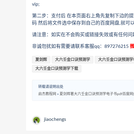
vip;
第二步：支付后 在本页面右上角先复制下边的提
码 然后将文件选中保存到自己的百度网盘,就可
请注意：如实在不会购买或链接失效或有任何问
非诚勿扰如有需要请联系客服qq：897276215
微
夏剑辉
大六壬金口诀预测学
大六壬金口诀预测学
大六壬金口诀预测学下载
转载请说明出处
启杰教程网
»
夏剑辉著大六壬金口诀预测学电子书pdf百度
jiaochengs