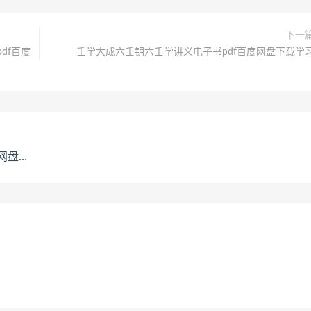
下一
df百度
壬学大成六壬钥六壬学讲义电子书pdf百度网盘下载学
载学习