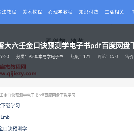
书法教程
美术教程
心理学教程
知识付费
生活相关
I
著大六壬金口诀预测学电子书pdf百度网盘
9-20
分类：
9500本易学电子书
热度：121
评论：
0
售价
壬金口诀预测学电子书pdf百度网盘下载学习
盘下载学习
1mb
壬金口诀预测学