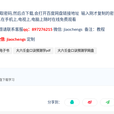
取密码,然后点下载,会打开百度网盘链接地址 输入刚才复制的密
以在手机上,电视上,电脑上随时在线免费观看
题请联系客服
qq：897276215
微信: jiaochengs 备注：教程
信: jiaochengs
定制
电子书
大六壬金口诀预测学pdf
大六壬金口诀预测学网盘
网盘下载学习
分享到：