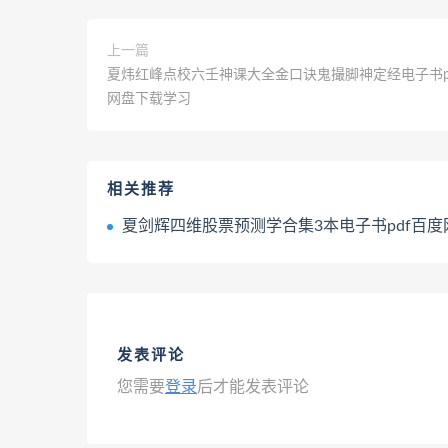
上一篇
夏炜红峰点校六壬神课大全金口诀鬼撮脚神定经电子书p
网盘下载学习
相关推荐
夏剑辉四维股票预测学合集3本电子书pdf百度网盘下
发表评论
您需要
登录
后才能发表评论