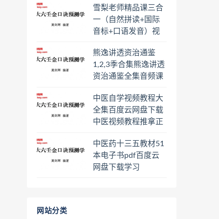
雪梨老师精品课三合
盘下载学习
一（自然拼读+国际
音标+口语发音）视
频课程百度云网盘下
熊逸讲透资治通鉴
载学习
1,2,3季合集熊逸讲透
资治通鉴全集音频课
程熊逸讲透资治通鉴
中医自学视频教程大
一二三辑合集百度云
全集百度云网盘下载
网盘下载学习
中医视频教程推拿正
骨按摩美容整脊针灸
中医药十三五教材51
经络脉诊面诊舌诊手
本电子书pdf百度云
诊私密终身会员百度
网盘下载学习
网盘共享群
网站分类