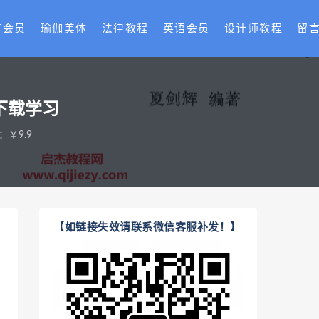
T会员
瑜伽美体
法律教程
英语会员
设计师教程
留
下载学习
：￥9.9
【如链接失效请联系微信客服补发！】