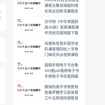
2022年抖音张琦商业
日罗盘教程百度云网
课程全集张琦盈利增
盘会员
长商业创新流量掘金
篇
直播课合集百度云网
习
刘守刚《中华帝国财
盘下载学习
政30讲》音频课程课
件完结百度网盘下载
学习
尚德朱昱易朴国学进
阶课易理四柱八字奇
门梅花风水视频课程
合集百度云网盘下载
面相手相电子书合集
学习
105册pdf面相电子书
手相电子书百度网盘
下载学习
跟保险高手学销售程
智雄罗魏学王妮吴晋
江叶云燕保险销售音
频教程合集百度云网