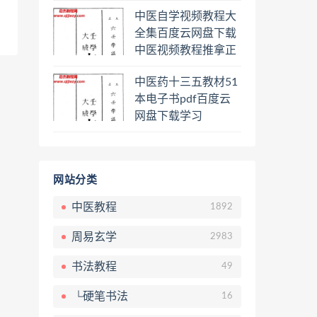
程熊逸讲透资治通鉴
中医自学视频教程大
一二三辑合集百度云
全集百度云网盘下载
网盘下载学习
中医视频教程推拿正
骨按摩美容整脊针灸
中医药十三五教材51
经络脉诊面诊舌诊手
本电子书pdf百度云
诊私密终身会员百度
网盘下载学习
网盘共享群
网站分类
中医教程
1892
周易玄学
2983
书法教程
49
└硬笔书法
16