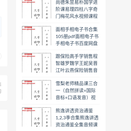
尚德朱昱易朴国学进
阶课易理四柱八字奇
门梅花风水视频课程
合集百度云网盘下载
面相手相电子书合集
学习
105册pdf面相电子书
手相电子书百度网盘
下载学习
跟保险高手学销售程
智雄罗魏学王妮吴晋
江叶云燕保险销售音
频教程合集百度云网
雪梨老师精品课三合
盘下载学习
篇
一（自然拼读+国际
习
音标+口语发音）视
频课程百度云网盘下
熊逸讲透资治通鉴
载学习
1,2,3季合集熊逸讲透
资治通鉴全集音频课