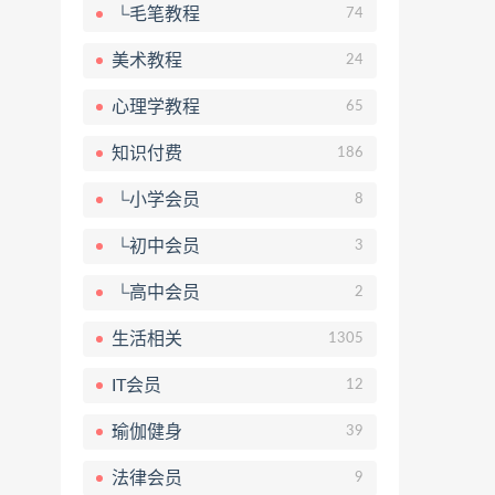
└毛笔教程
74
美术教程
24
心理学教程
65
知识付费
186
└小学会员
8
└初中会员
3
└高中会员
2
生活相关
1305
IT会员
12
瑜伽健身
39
法律会员
9