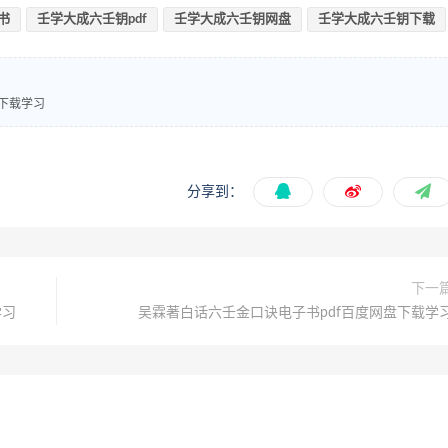
书
壬学大成六壬钥pdf
壬学大成六壬钥网盘
壬学大成六壬钥下载
下载学习
分享到：
下一
学习
吴霖著白话六壬金口诀电子书pdf百度网盘下载学