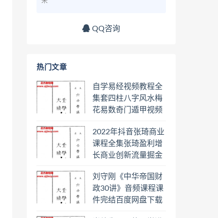
来
QQ咨询
热门文章
自学易经视频教程全
集套四柱八字风水梅
花易数奇门遁甲视频
教程六壬六爻八卦择
2022年抖音张琦商业
日罗盘教程百度云网
课程全集张琦盈利增
盘会员
长商业创新流量掘金
直播课合集百度云网
刘守刚《中华帝国财
盘下载学习
政30讲》音频课程课
件完结百度网盘下载
学习