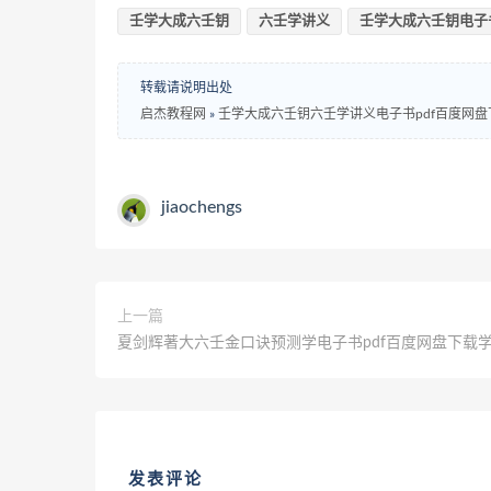
壬学大成六壬钥
六壬学讲义
壬学大成六壬钥电子
转载请说明出处
启杰教程网
»
壬学大成六壬钥六壬学讲义电子书pdf百度网盘
jiaochengs
上一篇
夏剑辉著大六壬金口诀预测学电子书pdf百度网盘下载
发表评论