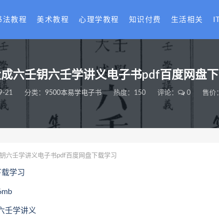
书法教程
美术教程
心理学教程
知识付费
生活相关
I
成六壬钥六壬学讲义电子书pdf百度网盘
9-21
分类：
9500本易学电子书
热度：150
评论：
0
售价：
钥六壬学讲义电子书pdf百度网盘下载学习
下载学习
mb
钥六壬学讲义