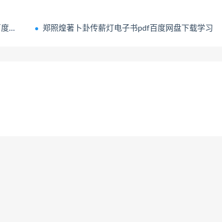
学习
郑照煌著卜卦传薪灯电子书pdf百度网盘下载学习