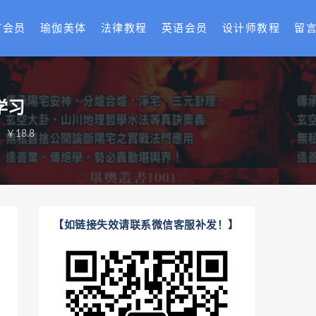
T会员
瑜伽美体
法律教程
英语会员
设计师教程
留
学习
￥18.8
【如链接失效请联系微信客服补发！】