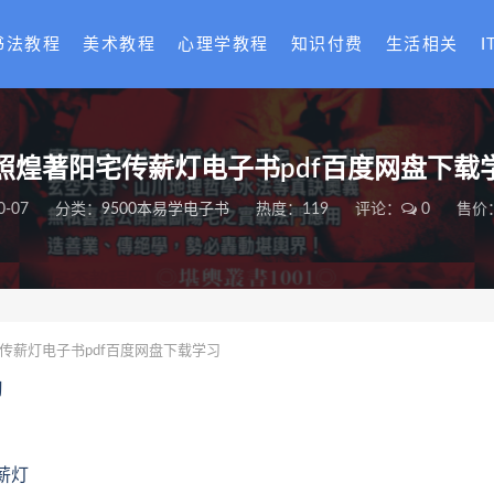
书法教程
美术教程
心理学教程
知识付费
生活相关
I
照煌著阳宅传薪灯电子书pdf百度网盘下载
0-07
分类：
9500本易学电子书
热度：119
评论：
0
售价：
传薪灯电子书pdf百度网盘下载学习
习
薪灯