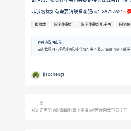
请注意：如实在不会购买或链接失效或有任何问
非诚勿扰如有需要请联系客服qq：897276215
微
郑照煌
阳宅传薪灯
阳宅传薪灯电子书
阳宅传
转载请说明出处
启杰教程网
»
郑照煌著阳宅传薪灯电子书pdf百度网盘下载学
jiaochengs
上一篇
郑钧蔚著阳宅形局断验篇电子书pdf百度网盘下载学习