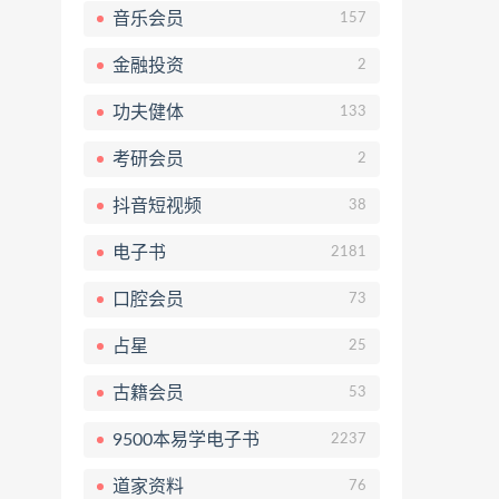
音乐会员
157
金融投资
2
功夫健体
133
考研会员
2
抖音短视频
38
电子书
2181
口腔会员
73
占星
25
古籍会员
53
9500本易学电子书
2237
道家资料
76