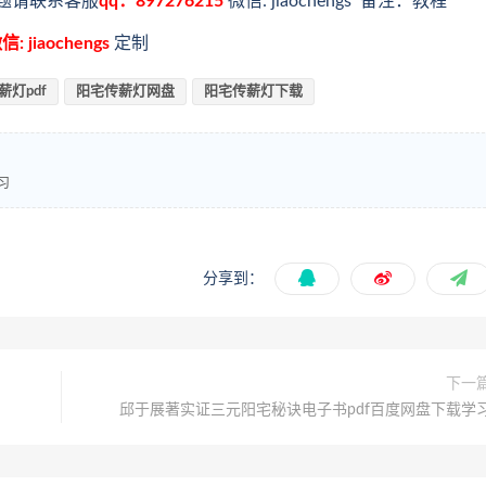
题请联系客服
qq：897276215
微信: jiaochengs 备注：教程
信: jiaochengs
定制
薪灯pdf
阳宅传薪灯网盘
阳宅传薪灯下载
习
分享到：
下一
邱于展著实证三元阳宅秘诀电子书pdf百度网盘下载学