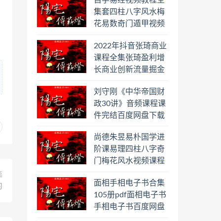
自学易经视频教程全
集套四柱八字风水梅
花易数奇门遁甲视频
教程六壬六爻八卦择
2022年抖音张琦商业
日罗盘教程百度云网
课程全集张琦盈利增
盘会员
长商业创新流量掘金
直播课合集百度云网
刘守刚《中华帝国财
盘下载学习
政30讲》音频课程课
件完结百度网盘下载
学习
尚德朱昱易朴国学进
阶课易理四柱八字奇
门梅花风水视频课程
合集百度云网盘下载
篇
面相手相电子书合集
学习
习
105册pdf面相电子书
手相电子书百度网盘
下载学习