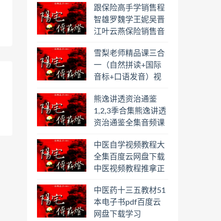
跟保险高手学销售程
智雄罗魏学王妮吴晋
江叶云燕保险销售音
频教程合集百度云网
雪梨老师精品课三合
盘下载学习
一（自然拼读+国际
音标+口语发音）视
频课程百度云网盘下
熊逸讲透资治通鉴
载学习
1,2,3季合集熊逸讲透
资治通鉴全集音频课
程熊逸讲透资治通鉴
中医自学视频教程大
一二三辑合集百度云
全集百度云网盘下载
网盘下载学习
中医视频教程推拿正
骨按摩美容整脊针灸
中医药十三五教材51
经络脉诊面诊舌诊手
本电子书pdf百度云
诊私密终身会员百度
网盘下载学习
网盘共享群