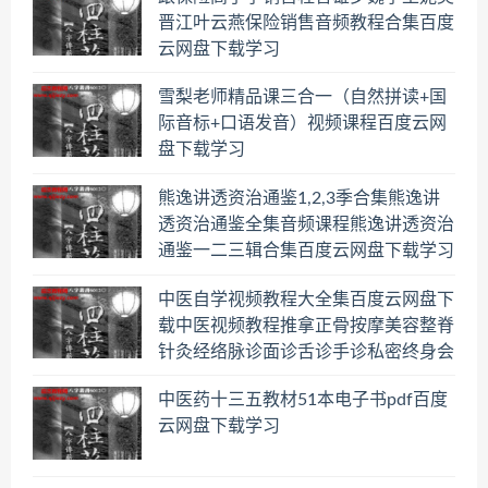
晋江叶云燕保险销售音频教程合集百度
云网盘下载学习
雪梨老师精品课三合一（自然拼读+国
际音标+口语发音）视频课程百度云网
盘下载学习
熊逸讲透资治通鉴1,2,3季合集熊逸讲
透资治通鉴全集音频课程熊逸讲透资治
通鉴一二三辑合集百度云网盘下载学习
中医自学视频教程大全集百度云网盘下
载中医视频教程推拿正骨按摩美容整脊
针灸经络脉诊面诊舌诊手诊私密终身会
员百度网盘共享群
中医药十三五教材51本电子书pdf百度
云网盘下载学习