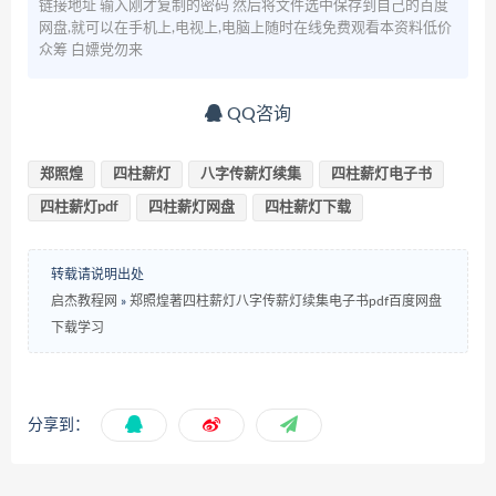
链接地址 输入刚才复制的密码 然后将文件选中保存到自己的百度
网盘,就可以在手机上,电视上,电脑上随时在线免费观看本资料低价
众筹 白嫖党勿来
QQ咨询
郑照煌
四柱薪灯
八字传薪灯续集
四柱薪灯电子书
四柱薪灯pdf
四柱薪灯网盘
四柱薪灯下载
转载请说明出处
启杰教程网
»
郑照煌著四柱薪灯八字传薪灯续集电子书pdf百度网盘
下载学习
分享到：