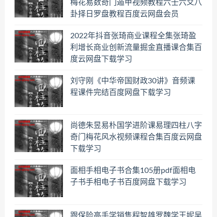
梅花易数奇门遁甲视频教程六壬六爻八
卦择日罗盘教程百度云网盘会员
2022年抖音张琦商业课程全集张琦盈
利增长商业创新流量掘金直播课合集百
度云网盘下载学习
刘守刚《中华帝国财政30讲》音频课
程课件完结百度网盘下载学习
尚德朱昱易朴国学进阶课易理四柱八字
奇门梅花风水视频课程合集百度云网盘
下载学习
面相手相电子书合集105册pdf面相电
子书手相电子书百度网盘下载学习
跟保险高手学销售程智雄罗魏学王妮吴