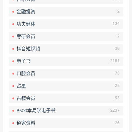
金融投资
2
功夫健体
134
考研会员
2
抖音短视频
38
电子书
2181
口腔会员
73
占星
25
古籍会员
53
9500本易学电子书
2237
道家资料
76