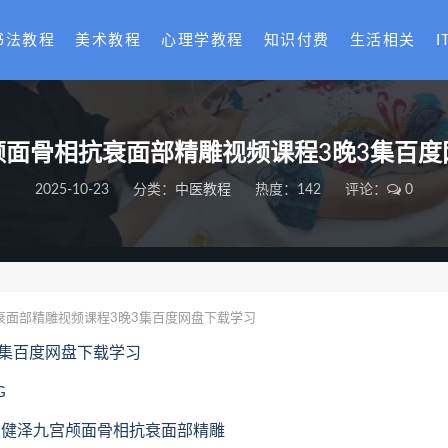
书法教程
美术教程
心理学教程
知识付费
生活相关
I
颅面骨相抗衰面部精雕视频课程3晚3集百度
2025-10-23
分类：
中医教程
热度：142
评论：
0
衰面部精雕视频课程3晚3集百度网盘下载学习
3集百度网盘下载学习
G
25.徐健泽九宫颅面骨相抗衰面部精雕