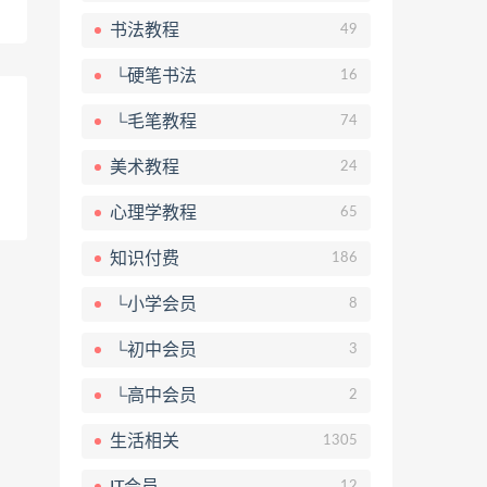
书法教程
49
└硬笔书法
16
└毛笔教程
74
美术教程
24
心理学教程
65
知识付费
186
└小学会员
8
└初中会员
3
└高中会员
2
生活相关
1305
IT会员
12