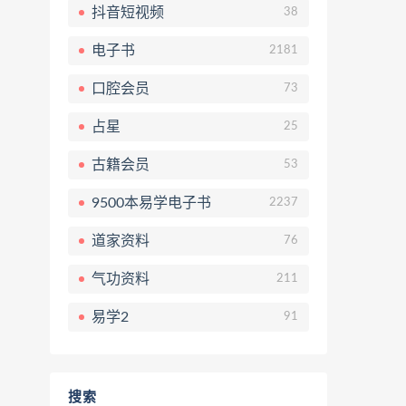
抖音短视频
38
电子书
2181
口腔会员
73
占星
25
古籍会员
53
9500本易学电子书
2237
道家资料
76
气功资料
211
易学2
91
搜索