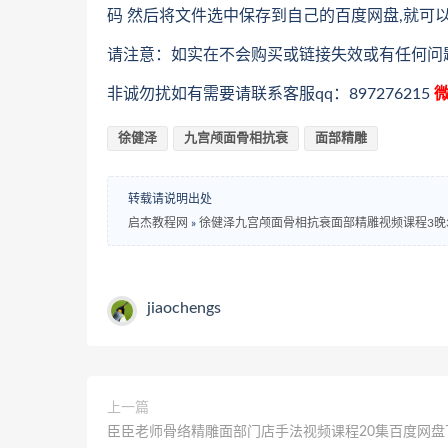
码 然后将文件选中保存到自己的百度网盘,就可
请注意：如实在不会购买或链接失效或有任何问
非诚勿扰如有需要请联系客服qq：897276215
微
徐健泽
九宫颅面骨相抗衰
面部精雕
转载请说明出处
启杰教程网
»
徐健泽九宫颅面骨相抗衰面部精雕视频课程3晚
jiaochengs
上一篇
臣臣老师骨络精雕面部门店手法视频课程20集百度网盘