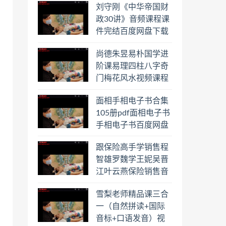
刘守刚《中华帝国财
盘下载学习
政30讲》音频课程课
件完结百度网盘下载
学习
尚德朱昱易朴国学进
阶课易理四柱八字奇
门梅花风水视频课程
合集百度云网盘下载
面相手相电子书合集
学习
105册pdf面相电子书
手相电子书百度网盘
下载学习
跟保险高手学销售程
智雄罗魏学王妮吴晋
江叶云燕保险销售音
频教程合集百度云网
雪梨老师精品课三合
盘下载学习
一（自然拼读+国际
音标+口语发音）视