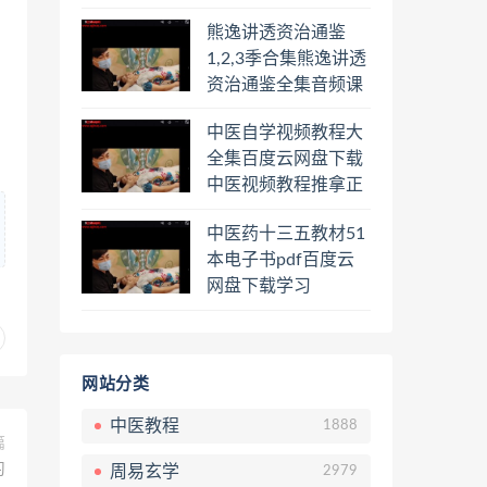
频课程百度云网盘下
熊逸讲透资治通鉴
载学习
1,2,3季合集熊逸讲透
资治通鉴全集音频课
程熊逸讲透资治通鉴
中医自学视频教程大
一二三辑合集百度云
全集百度云网盘下载
网盘下载学习
中医视频教程推拿正
骨按摩美容整脊针灸
中医药十三五教材51
经络脉诊面诊舌诊手
本电子书pdf百度云
诊私密终身会员百度
网盘下载学习
网盘共享群
网站分类
中医教程
1888
篇
习
周易玄学
2979