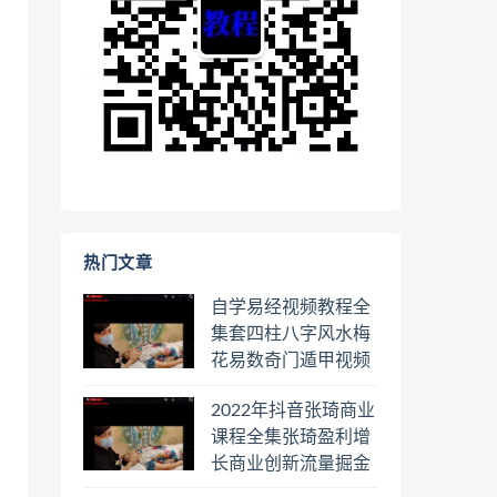
热门文章
自学易经视频教程全
集套四柱八字风水梅
花易数奇门遁甲视频
教程六壬六爻八卦择
2022年抖音张琦商业
日罗盘教程百度云网
课程全集张琦盈利增
盘会员
长商业创新流量掘金
直播课合集百度云网