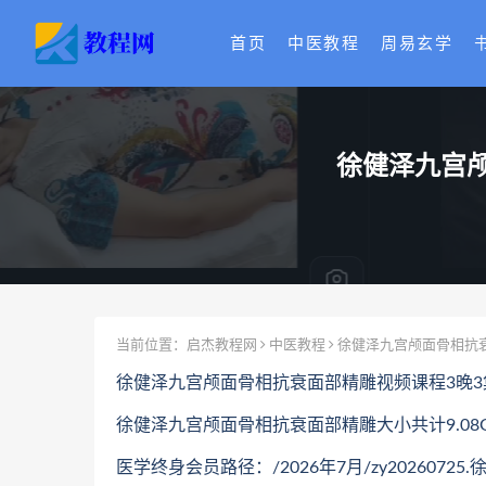
首页
中医教程
周易玄学
徐健泽九宫
当前位置：
启杰教程网
中医教程
徐健泽九宫颅面骨相抗
徐健泽九宫颅面骨相抗衰面部精雕视频课程3晚
徐健泽九宫颅面骨相抗衰面部精雕大小共计9.08
医学终身会员路径：/2026年7月/zy202607