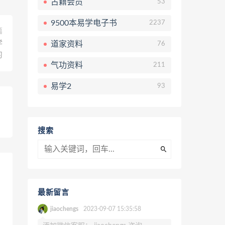
古籍会员
53
9500本易学电子书
2237
篇
学
道家资料
76
习
气功资料
211
易学2
93
搜索
最新留言
jiaochengs
2023-09-07 15:35:58