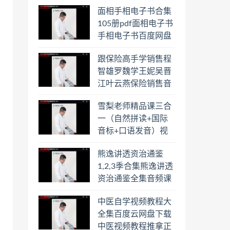
合集百度云网盘下载
面相手相电子书合集
学习
105册pdf面相电子书
手相电子书百度网盘
下载学习
跟保险高手学销售程
智雄罗魏学王妮吴晋
江叶云燕保险销售音
频教程合集百度云网
雪梨老师精品课三合
盘下载学习
一（自然拼读+国际
音标+口语发音）视
频课程百度云网盘下
熊逸讲透资治通鉴
载学习
1,2,3季合集熊逸讲透
资治通鉴全集音频课
程熊逸讲透资治通鉴
中医自学视频教程大
一二三辑合集百度云
全集百度云网盘下载
网盘下载学习
中医视频教程推拿正