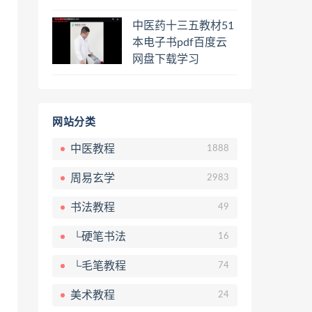
骨按摩美容整脊针灸
中医药十三五教材51
经络脉诊面诊舌诊手
本电子书pdf百度云
诊私密终身会员百度
网盘下载学习
网盘共享群
网站分类
中医教程
1888
周易玄学
2983
书法教程
49
└硬笔书法
16
└毛笔教程
74
美术教程
24