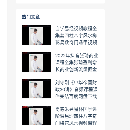
热门文章
自学易经视频教程全
集套四柱八字风水梅
花易数奇门遁甲视频
教程六壬六爻八卦择
2022年抖音张琦商业
日罗盘教程百度云网
课程全集张琦盈利增
盘会员
长商业创新流量掘金
直播课合集百度云网
刘守刚《中华帝国财
盘下载学习
政30讲》音频课程课
件完结百度网盘下载
学习
尚德朱昱易朴国学进
阶课易理四柱八字奇
门梅花风水视频课程