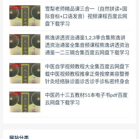
雪梨老师精品课三合一（自然拼读+国
际音标+口语发音）视频课程百度云网
盘下载学习
熊逸讲透资治通鉴1,2,3季合集熊逸讲
透资治通鉴全集音频课程熊逸讲透资治
通鉴一二三辑合集百度云网盘下载学习
中医自学视频教程大全集百度云网盘下
载中医视频教程推拿正骨按摩美容整脊
针灸经络脉诊面诊舌诊手诊私密终身会
员百度网盘共享群
中医药十三五教材51本电子书pdf百度
云网盘下载学习
网站分类