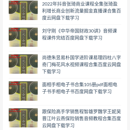
2022年抖音张琦商业课程全集张琦盈
利增长商业创新流量掘金直播课合集百
度云网盘下载学习
刘守刚《中华帝国财政30讲》音频课
程课件完结百度网盘下载学习
尚德朱昱易朴国学进阶课易理四柱八字
奇门梅花风水视频课程合集百度云网盘
下载学习
面相手相电子书合集105册pdf面相电
子书手相电子书百度网盘下载学习
跟保险高手学销售程智雄罗魏学王妮吴
晋江叶云燕保险销售音频教程合集百度
云网盘下载学习