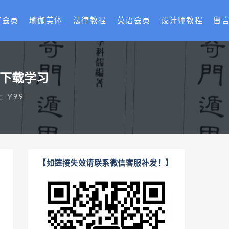
T会员
瑜伽美体
法律教程
英语会员
设计师教程
留
盘下载学习
：￥9.9
【如链接失效请联系微信客服补发！】