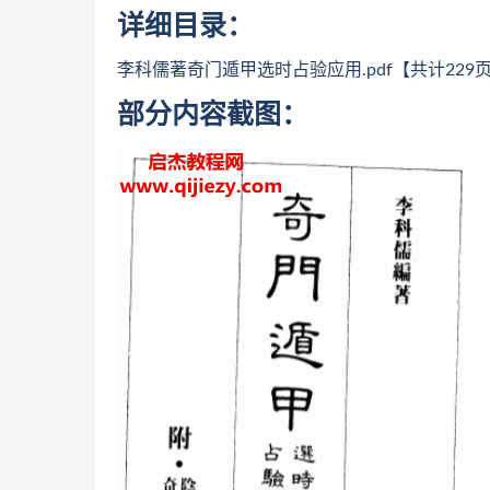
详细目录：
李科儒著奇门遁甲选时占验应用.pdf【共计229
部分内容截图：