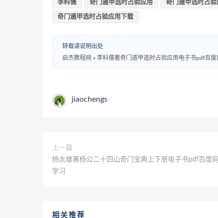
李科儒
奇门遁甲选时占验应用
奇门遁甲选时占验
奇门遁甲选时占验应用下载
转载请说明出处
启杰教程网
»
李科儒著奇门遁甲选时占验应用电子书pdf百
jiaochengs
上一篇
杨太雄著杨公二十四山奇门宝典上下册电子书pdf百度
学习
相关推荐