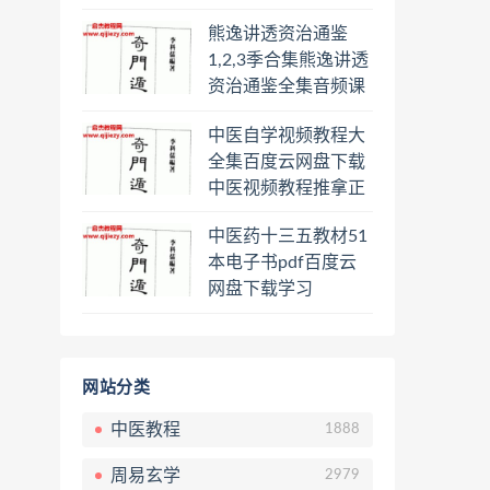
频课程百度云网盘下
熊逸讲透资治通鉴
载学习
1,2,3季合集熊逸讲透
资治通鉴全集音频课
程熊逸讲透资治通鉴
中医自学视频教程大
一二三辑合集百度云
全集百度云网盘下载
网盘下载学习
中医视频教程推拿正
骨按摩美容整脊针灸
中医药十三五教材51
经络脉诊面诊舌诊手
本电子书pdf百度云
诊私密终身会员百度
网盘下载学习
网盘共享群
网站分类
中医教程
1888
周易玄学
2979