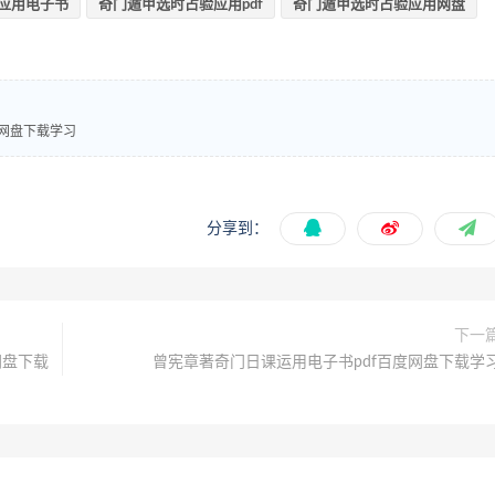
应用电子书
奇门遁甲选时占验应用pdf
奇门遁甲选时占验应用网盘
度网盘下载学习
分享到：
下一
网盘下载
曾宪章著奇门日课运用电子书pdf百度网盘下载学