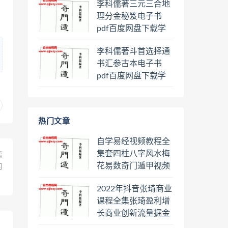
李科儒著三元三合地
理分金秘笈电子书
pdf百度网盘下载学
习
李科儒著斗首选择通
书汇参古本电子书
pdf百度网盘下载学
习
热门文章
自学易经视频教程全
集套四柱八字风水梅
篇
花易数奇门遁甲视频
习
教程六壬六爻八卦择
2022年抖音张琦商业
日罗盘教程百度云网
课程全集张琦盈利增
盘会员
长商业创新流量掘金
直播课合集百度云网