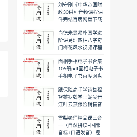
刘守刚《中华帝国财
盘下载学习
政30讲》音频课程课
件完结百度网盘下载
学习
尚德朱昱易朴国学进
阶课易理四柱八字奇
门梅花风水视频课程
合集百度云网盘下载
面相手相电子书合集
学习
105册pdf面相电子书
手相电子书百度网盘
下载学习
跟保险高手学销售程
智雄罗魏学王妮吴晋
江叶云燕保险销售音
频教程合集百度云网
雪梨老师精品课三合
盘下载学习
一（自然拼读+国际
音标+口语发音）视