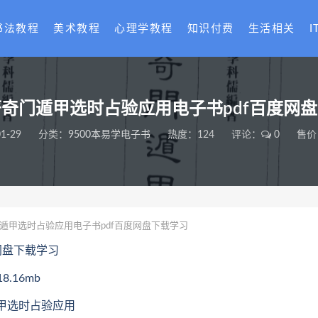
书法教程
美术教程
心理学教程
知识付费
生活相关
I
奇门遁甲选时占验应用电子书pdf百度网
1-29
分类：
9500本易学电子书
热度：124
评论：
0
售价
遁甲选时占验应用电子书pdf百度网盘下载学习
网盘下载学习
.16mb
遁甲选时占验应用