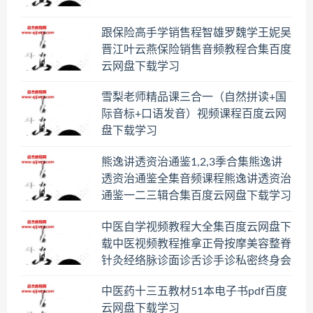
跟保险高手学销售程智雄罗魏学王妮吴
晋江叶云燕保险销售音频教程合集百度
云网盘下载学习
雪梨老师精品课三合一（自然拼读+国
际音标+口语发音）视频课程百度云网
盘下载学习
熊逸讲透资治通鉴1,2,3季合集熊逸讲
透资治通鉴全集音频课程熊逸讲透资治
通鉴一二三辑合集百度云网盘下载学习
中医自学视频教程大全集百度云网盘下
载中医视频教程推拿正骨按摩美容整脊
针灸经络脉诊面诊舌诊手诊私密终身会
员百度网盘共享群
中医药十三五教材51本电子书pdf百度
云网盘下载学习