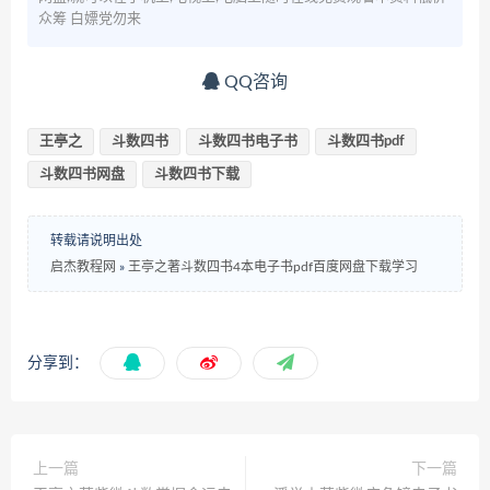
众筹 白嫖党勿来
QQ咨询
王亭之
斗数四书
斗数四书电子书
斗数四书pdf
斗数四书网盘
斗数四书下载
转载请说明出处
启杰教程网
»
王亭之著斗数四书4本电子书pdf百度网盘下载学习
分享到：
上一篇
下一篇