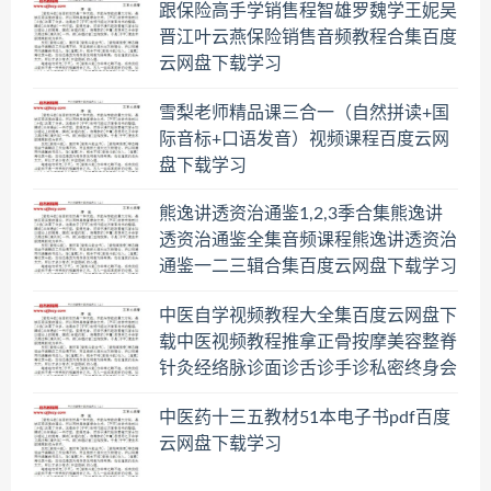
跟保险高手学销售程智雄罗魏学王妮吴
晋江叶云燕保险销售音频教程合集百度
云网盘下载学习
雪梨老师精品课三合一（自然拼读+国
际音标+口语发音）视频课程百度云网
盘下载学习
熊逸讲透资治通鉴1,2,3季合集熊逸讲
透资治通鉴全集音频课程熊逸讲透资治
通鉴一二三辑合集百度云网盘下载学习
中医自学视频教程大全集百度云网盘下
载中医视频教程推拿正骨按摩美容整脊
针灸经络脉诊面诊舌诊手诊私密终身会
员百度网盘共享群
中医药十三五教材51本电子书pdf百度
云网盘下载学习