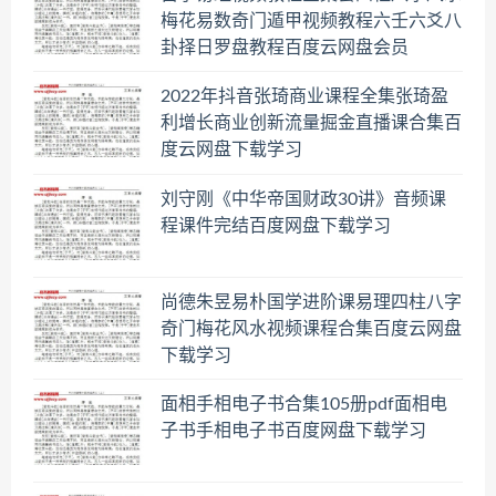
梅花易数奇门遁甲视频教程六壬六爻八
卦择日罗盘教程百度云网盘会员
2022年抖音张琦商业课程全集张琦盈
利增长商业创新流量掘金直播课合集百
度云网盘下载学习
刘守刚《中华帝国财政30讲》音频课
程课件完结百度网盘下载学习
尚德朱昱易朴国学进阶课易理四柱八字
奇门梅花风水视频课程合集百度云网盘
下载学习
面相手相电子书合集105册pdf面相电
子书手相电子书百度网盘下载学习