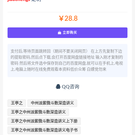
￥28.8
立即购买
支付后,等待页面跳转回（期间不要关闭网页） 在上方先复制下边
的提取密码,然后点下载,会打开百度网盘链接地址 输入刚才复制的
密码 然后将文件选中保存到自己的百度网盘,就可以在手机上,电视
上,电脑上随时在线免费观看本资料低价众筹 白嫖党勿来
QQ咨询
王亭之
中州派紫微斗数深造讲义
王亭之中州派紫微斗数深造讲义
王亭之中州派紫微斗数深造讲义上下册
王亭之中州派紫微斗数深造讲义电子书