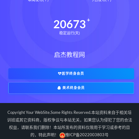
本周发布(个)
今日发布(个)
20673
稳定运行(天)
启杰教程网
医学终身会员
美术终身会员
Copyright Your WebSite.Some Rights Reserved.本站资料来自于相关培
训班或其它资料商，版权争议与本站无关，如果您认为侵犯了您的合法
权益，请联系我们删除！本站所发布的资料仅限用于学习或参考的目
的，特此声明！
豫ICP备2022003803号