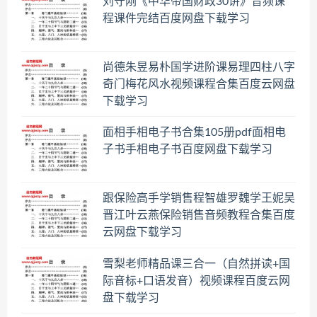
刘守刚《中华帝国财政30讲》音频课
程课件完结百度网盘下载学习
尚德朱昱易朴国学进阶课易理四柱八字
奇门梅花风水视频课程合集百度云网盘
下载学习
面相手相电子书合集105册pdf面相电
子书手相电子书百度网盘下载学习
跟保险高手学销售程智雄罗魏学王妮吴
晋江叶云燕保险销售音频教程合集百度
云网盘下载学习
雪梨老师精品课三合一（自然拼读+国
际音标+口语发音）视频课程百度云网
盘下载学习