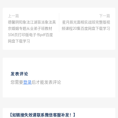
上一篇
下一篇
德馨阴阳象法江湖盲派象法真
星月辰光面相实战班完整版视
宗婚姻专题从业弟子班教材
频课程20集百度网盘下载学习
106页打印版电子书pdf百度
网盘下载学习
发表评论
您需要
登录
后才能发表评论
【如链接失效请联系微信客服补发！】