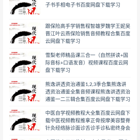
子书手相电子书百度网盘下载学习
跟保险高手学销售程智雄罗魏学王妮吴
晋江叶云燕保险销售音频教程合集百度
云网盘下载学习
雪梨老师精品课三合一（自然拼读+国
际音标+口语发音）视频课程百度云网
盘下载学习
熊逸讲透资治通鉴1,2,3季合集熊逸讲
透资治通鉴全集音频课程熊逸讲透资治
通鉴一二三辑合集百度云网盘下载学习
中医自学视频教程大全集百度云网盘下
载中医视频教程推拿正骨按摩美容整脊
针灸经络脉诊面诊舌诊手诊私密终身会
员百度网盘共享群