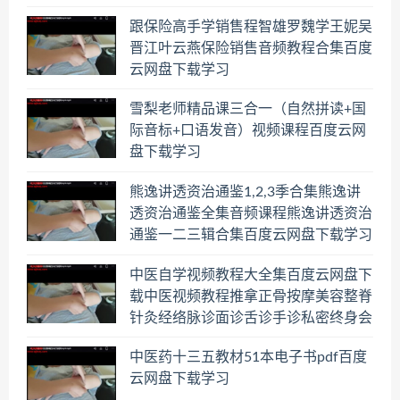
跟保险高手学销售程智雄罗魏学王妮吴
晋江叶云燕保险销售音频教程合集百度
云网盘下载学习
雪梨老师精品课三合一（自然拼读+国
际音标+口语发音）视频课程百度云网
盘下载学习
熊逸讲透资治通鉴1,2,3季合集熊逸讲
透资治通鉴全集音频课程熊逸讲透资治
通鉴一二三辑合集百度云网盘下载学习
中医自学视频教程大全集百度云网盘下
载中医视频教程推拿正骨按摩美容整脊
针灸经络脉诊面诊舌诊手诊私密终身会
员百度网盘共享群
中医药十三五教材51本电子书pdf百度
云网盘下载学习