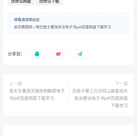
改命法网盘
改命法下载
转载请说明出处
启杰教程网
»
明日居士著改命法电子书pdf百度网盘下载学习
分享到：
上一篇
下一篇
易天生著滴天髓命例解密电子
无极子著三元廿四山挨星收水
书pdf百度网盘下载学习
放水要诀电子书pdf百度网盘
下载学习