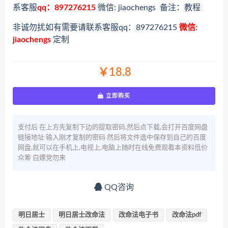
系客服
qq：897276215
微信: jiaochengs 备注：教程
非诚勿扰如有需要请联系客服qq：897276215
微信:
jiaochengs
定制
￥18.8
立即购买
支付后 在上方先复制下边的提取密码,然后点下载,会打开百度网盘
链接地址 输入刚才复制的密码 然后将文件选中保存到自己的百度
网盘,就可以在手机上,电视上,电脑上随时在线免费观看本资料低价
众筹 白嫖党勿来
QQ咨询
明日居士
明日居士改命法
改命法电子书
改命法pdf