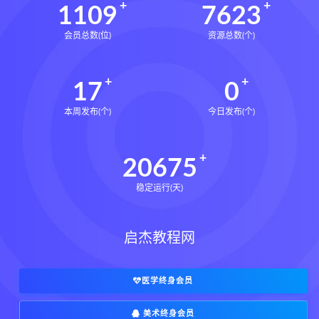
1109
7623
会员总数(位)
资源总数(个)
17
0
本周发布(个)
今日发布(个)
20675
稳定运行(天)
启杰教程网
医学终身会员
美术终身会员