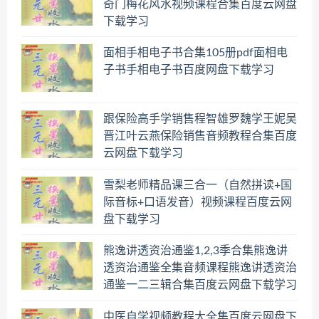
奇门梅花风水视频课程合集百度云网盘
下载学习
面相手相电子书合集105册pdf面相电
子书手相电子书百度网盘下载学习
跟保险高手学销售程智雄罗魏学王妮吴
晋江叶云燕保险销售音频教程合集百度
云网盘下载学习
雪梨老师精品课三合一（自然拼读+国
际音标+口语发音）视频课程百度云网
盘下载学习
熊逸讲透资治通鉴1,2,3季合集熊逸讲
透资治通鉴全集音频课程熊逸讲透资治
通鉴一二三辑合集百度云网盘下载学习
中医自学视频教程大全集百度云网盘下