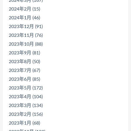
2024年3月 (167)
2024年2月 (15)
2024年1月 (46)
2023年12月 (91)
2023年11月 (76)
2023年10月 (88)
2023年9月 (81)
2023年8月 (50)
2023年7月 (67)
2023年6月 (85)
2023年5月 (172)
2023年4月 (104)
2023年3月 (134)
2023年2月 (156)
2023年1月 (68)