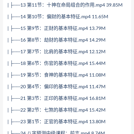
| ├──13 第11节：十神在命局组合的作用.mp4 39.85M
| ├──14 第10节：偏财的基本特征.mp4 11.65M
| ├──15 第9节：正财的基本特征.mp4 13.79M
| ├──16 第8节：劫财的基本特征.mp4 14.29M
| ├──17 第7节：比肩的基本特征.mp4 12.12M
| ├──18 第6节：伤官的基本特征.mp4 15.44M
| ├──19 第5节：食神的基本特征.mp4 11.08M
| ├──20 第4节：偏印的基本特征.mp4 11.47M
| ├──21 第3节：正印的基本特征.mp4 16.81M
| ├──22 第2节：七煞的基本特征.mp4 15.42M
| ├──23 第1节：正官的基本特征.mp4 13.80M
| ├──24 八字预测中级课程：前言.mp4 8.74M