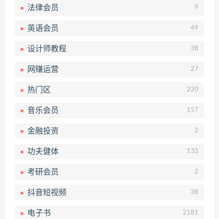
法律会员
9
英语会员
49
设计师教程
38
网赚运营
27
热门区
220
音乐会员
157
金融投资
2
功夫健体
133
考研会员
2
抖音短视频
38
电子书
2181