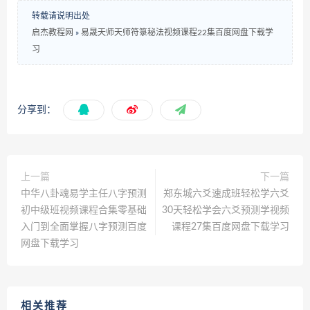
转载请说明出处
启杰教程网
»
易晟天师天师符箓秘法视频课程22集百度网盘下载学
习
分享到：
上一篇
下一篇
中华八卦魂易学主任八字预测
郑东城六爻速成班轻松学六爻
初中级班视频课程合集零基础
30天轻松学会六爻预测学视频
入门到全面掌握八字预测百度
课程27集百度网盘下载学习
网盘下载学习
相关推荐