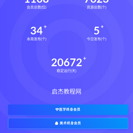
会员总数(位)
资源总数(个)
34
5
本周发布(个)
今日发布(个)
20672
稳定运行(天)
启杰教程网
医学终身会员
美术终身会员