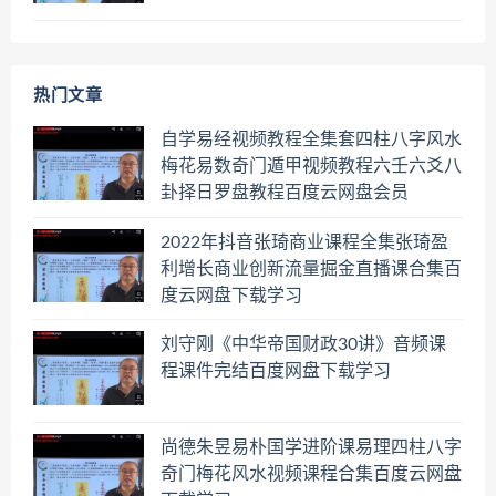
热门文章
自学易经视频教程全集套四柱八字风水
梅花易数奇门遁甲视频教程六壬六爻八
卦择日罗盘教程百度云网盘会员
2022年抖音张琦商业课程全集张琦盈
利增长商业创新流量掘金直播课合集百
度云网盘下载学习
刘守刚《中华帝国财政30讲》音频课
程课件完结百度网盘下载学习
尚德朱昱易朴国学进阶课易理四柱八字
奇门梅花风水视频课程合集百度云网盘