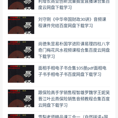
利增长商业创新流量掘金直播课合集百
度云网盘下载学习
刘守刚《中华帝国财政30讲》音频课
程课件完结百度网盘下载学习
尚德朱昱易朴国学进阶课易理四柱八字
奇门梅花风水视频课程合集百度云网盘
下载学习
面相手相电子书合集105册pdf面相电
子书手相电子书百度网盘下载学习
跟保险高手学销售程智雄罗魏学王妮吴
晋江叶云燕保险销售音频教程合集百度
云网盘下载学习
雪梨老师精品课三合一（自然拼读+国