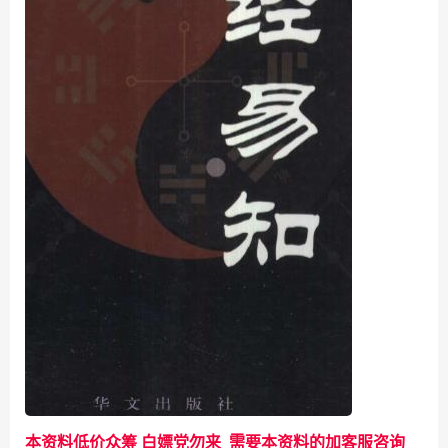
本资料低价众筹 白嫖党勿来 需要本资料的加客服咨询