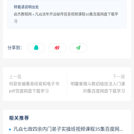
转载请说明出处
启杰教程网
»
凡焱流年开运秘传班音视频课程10集百度网盘下载学
习
分享到：
上一篇
下一篇
何容安编著易经易知电子书
明馨紫微斗数初级技法入门课
pdf百度网盘下载学习
30集百度网盘下载学习
相关推荐
凡焱七政四余内门弟子实操班视频课程35集百度网盘下载学习