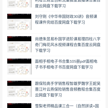
利增长商业创新流量掘金直播课合集百
度云网盘下载学习
刘守刚《中华帝国财政30讲》音频课
程课件完结百度网盘下载学习
尚德朱昱易朴国学进阶课易理四柱八字
奇门梅花风水视频课程合集百度云网盘
下载学习
面相手相电子书合集105册pdf面相电
子书手相电子书百度网盘下载学习
跟保险高手学销售程智雄罗魏学王妮吴
晋江叶云燕保险销售音频教程合集百度
云网盘下载学习
雪梨老师精品课三合一（自然拼读+国