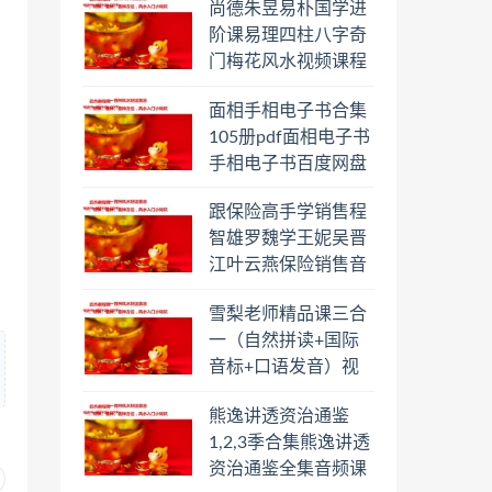
尚德朱昱易朴国学进
阶课易理四柱八字奇
门梅花风水视频课程
合集百度云网盘下载
面相手相电子书合集
学习
105册pdf面相电子书
手相电子书百度网盘
下载学习
跟保险高手学销售程
智雄罗魏学王妮吴晋
江叶云燕保险销售音
频教程合集百度云网
雪梨老师精品课三合
盘下载学习
一（自然拼读+国际
音标+口语发音）视
频课程百度云网盘下
熊逸讲透资治通鉴
载学习
1,2,3季合集熊逸讲透
资治通鉴全集音频课