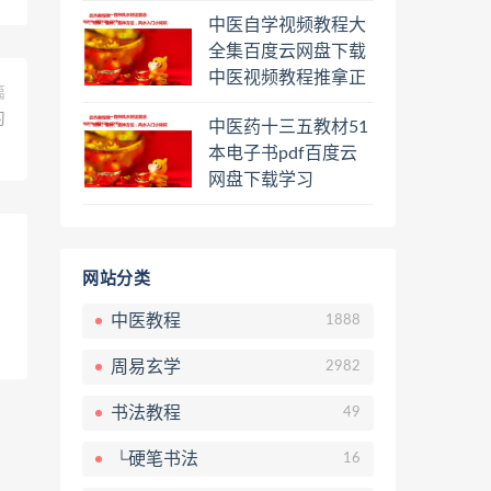
程熊逸讲透资治通鉴
中医自学视频教程大
一二三辑合集百度云
全集百度云网盘下载
网盘下载学习
中医视频教程推拿正
篇
骨按摩美容整脊针灸
习
中医药十三五教材51
经络脉诊面诊舌诊手
本电子书pdf百度云
诊私密终身会员百度
网盘下载学习
网盘共享群
网站分类
中医教程
1888
周易玄学
2982
书法教程
49
└硬笔书法
16