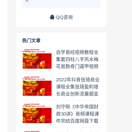
来
QQ咨询
热门文章
自学易经视频教程全
集套四柱八字风水梅
花易数奇门遁甲视频
教程六壬六爻八卦择
2022年抖音张琦商业
日罗盘教程百度云网
课程全集张琦盈利增
盘会员
长商业创新流量掘金
直播课合集百度云网
刘守刚《中华帝国财
盘下载学习
政30讲》音频课程课
件完结百度网盘下载
学习