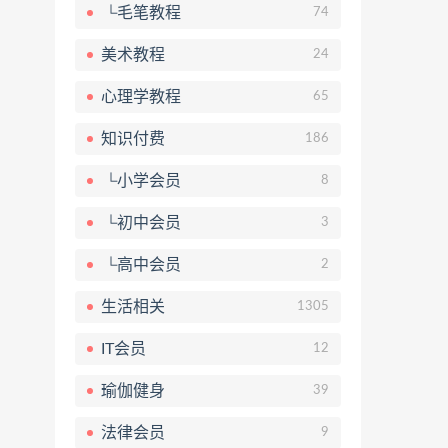
└毛笔教程
74
美术教程
24
心理学教程
65
知识付费
186
└小学会员
8
└初中会员
3
└高中会员
2
生活相关
1305
IT会员
12
瑜伽健身
39
法律会员
9