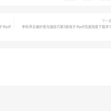
下一
书pdf
李秋萍主编护患沟通技巧第3版电子书pdf百度网盘下载学