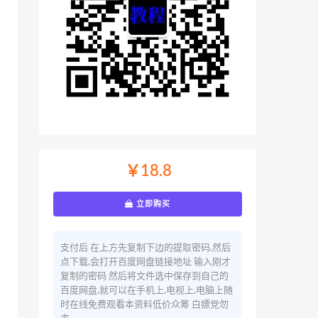
￥18.8
立即购买
支付后 在上方先复制下边的提取密码,然后
点下载,会打开百度网盘链接地址 输入刚才
复制的密码 然后将文件选中保存到自己的
百度网盘,就可以在手机上,电视上,电脑上随
时在线免费观看本资料低价众筹 白嫖党勿