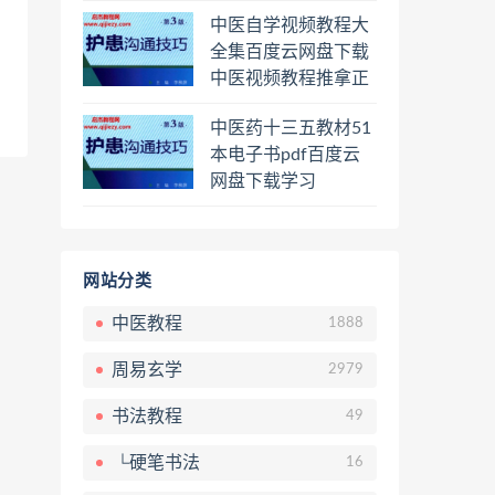
程熊逸讲透资治通鉴
中医自学视频教程大
一二三辑合集百度云
全集百度云网盘下载
网盘下载学习
中医视频教程推拿正
骨按摩美容整脊针灸
中医药十三五教材51
经络脉诊面诊舌诊手
本电子书pdf百度云
诊私密终身会员百度
网盘下载学习
网盘共享群
网站分类
中医教程
1888
周易玄学
2979
书法教程
49
└硬笔书法
16