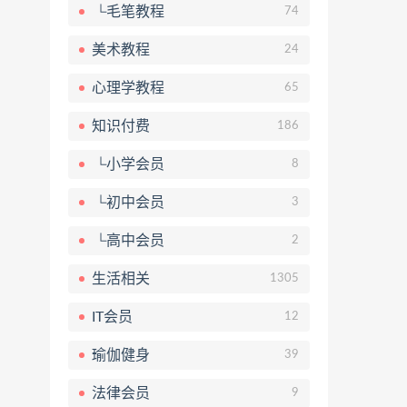
└毛笔教程
74
美术教程
24
心理学教程
65
知识付费
186
└小学会员
8
└初中会员
3
└高中会员
2
生活相关
1305
IT会员
12
瑜伽健身
39
法律会员
9