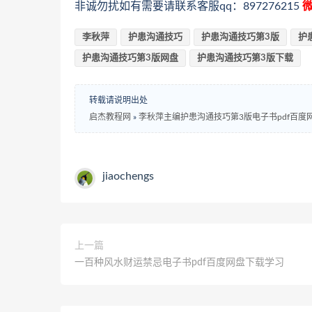
非诚勿扰如有需要请联系客服qq：897276215
微
李秋萍
护患沟通技巧
护患沟通技巧第3版
护
护患沟通技巧第3版网盘
护患沟通技巧第3版下载
转载请说明出处
启杰教程网
»
李秋萍主编护患沟通技巧第3版电子书pdf百度
jiaochengs
上一篇
一百种风水财运禁忌电子书pdf百度网盘下载学习