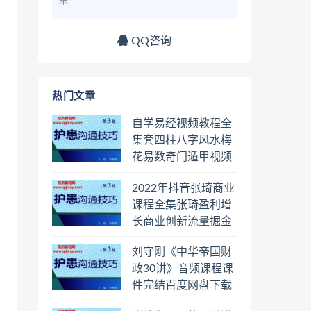
来
QQ咨询
热门文章
自学易经视频教程全
集套四柱八字风水梅
花易数奇门遁甲视频
教程六壬六爻八卦择
2022年抖音张琦商业
日罗盘教程百度云网
课程全集张琦盈利增
盘会员
长商业创新流量掘金
直播课合集百度云网
刘守刚《中华帝国财
盘下载学习
政30讲》音频课程课
件完结百度网盘下载
学习