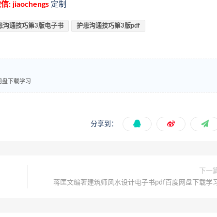
信: jiaochengs
定制
患沟通技巧第3版电子书
护患沟通技巧第3版pdf
网盘下载学习
分享到：
下一
蒋匡文编著建筑师风水设计电子书pdf百度网盘下载学