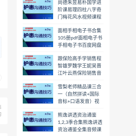
尚德朱昱易朴国学进
阶课易理四柱八字奇
门梅花风水视频课程
合集百度云网盘下载
面相手相电子书合集
学习
105册pdf面相电子书
手相电子书百度网盘
下载学习
跟保险高手学销售程
智雄罗魏学王妮吴晋
江叶云燕保险销售音
频教程合集百度云网
雪梨老师精品课三合
盘下载学习
一（自然拼读+国际
音标+口语发音）视
篇
频课程百度云网盘下
习
熊逸讲透资治通鉴
载学习
1,2,3季合集熊逸讲透
资治通鉴全集音频课