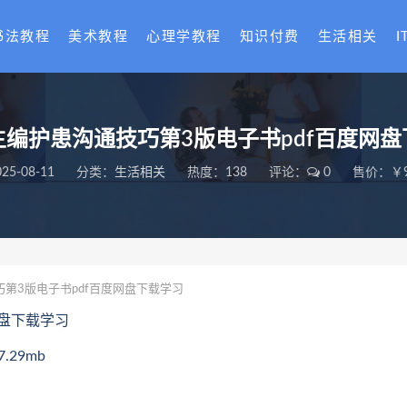
书法教程
美术教程
心理学教程
知识付费
生活相关
I
主编护患沟通技巧第3版电子书pdf百度网盘
025-08-11
分类：
生活相关
热度：138
评论：
0
售价：￥9
第3版电子书pdf百度网盘下载学习
网盘下载学习
29mb