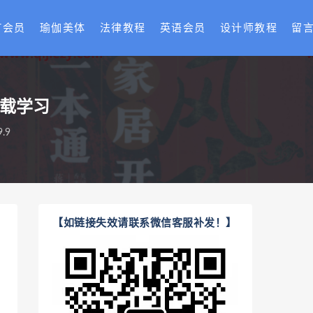
T会员
瑜伽美体
法律教程
英语会员
设计师教程
留
下载学习
.9
【如链接失效请联系微信客服补发！】