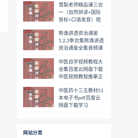
雪梨老师精品课三合
盘下载学习
一（自然拼读+国际
音标+口语发音）视
频课程百度云网盘下
熊逸讲透资治通鉴
载学习
1,2,3季合集熊逸讲透
资治通鉴全集音频课
程熊逸讲透资治通鉴
中医自学视频教程大
一二三辑合集百度云
全集百度云网盘下载
网盘下载学习
中医视频教程推拿正
骨按摩美容整脊针灸
中医药十三五教材51
经络脉诊面诊舌诊手
本电子书pdf百度云
诊私密终身会员百度
网盘下载学习
网盘共享群
网站分类