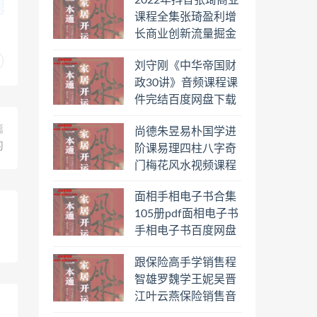
2022年抖音张琦商业
日罗盘教程百度云网
课程全集张琦盈利增
盘会员
长商业创新流量掘金
直播课合集百度云网
刘守刚《中华帝国财
盘下载学习
政30讲》音频课程课
件完结百度网盘下载
学习
篇
尚德朱昱易朴国学进
习
阶课易理四柱八字奇
门梅花风水视频课程
合集百度云网盘下载
面相手相电子书合集
学习
105册pdf面相电子书
手相电子书百度网盘
下载学习
跟保险高手学销售程
智雄罗魏学王妮吴晋
江叶云燕保险销售音
频教程合集百度云网