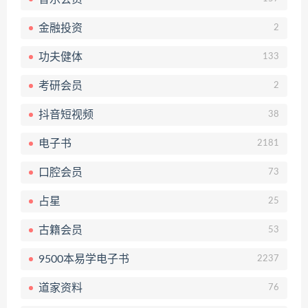
金融投资
2
功夫健体
133
考研会员
2
抖音短视频
38
电子书
2181
口腔会员
73
占星
25
古籍会员
53
9500本易学电子书
2237
道家资料
76