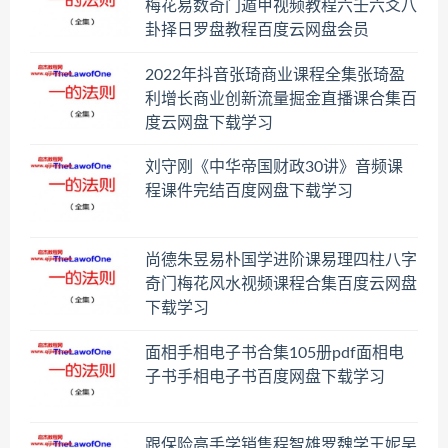
梅花易数奇门遁甲视频教程六壬六爻八
卦择日罗盘教程百度云网盘会员
2022年抖音张琦商业课程全集张琦盈
利增长商业创新流量掘金直播课合集百
度云网盘下载学习
刘守刚《中华帝国财政30讲》音频课
程课件完结百度网盘下载学习
尚德朱昱易朴国学进阶课易理四柱八字
奇门梅花风水视频课程合集百度云网盘
下载学习
面相手相电子书合集105册pdf面相电
子书手相电子书百度网盘下载学习
跟保险高手学销售程智雄罗魏学王妮吴