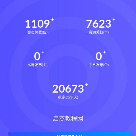
1109
7623
会员总数(位)
资源总数(个)
0
0
本周发布(个)
今日发布(个)
20673
稳定运行(天)
启杰教程网