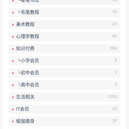
└硬笔书法
16
└毛笔教程
74
美术教程
24
心理学教程
65
知识付费
186
└小学会员
8
└初中会员
3
└高中会员
2
生活相关
1305
IT会员
12
瑜伽健身
39