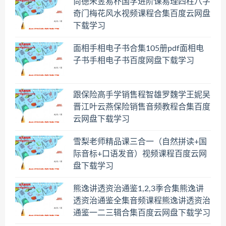
尚德朱昱易朴国学进阶课易理四柱八字
奇门梅花风水视频课程合集百度云网盘
下载学习
面相手相电子书合集105册pdf面相电
子书手相电子书百度网盘下载学习
跟保险高手学销售程智雄罗魏学王妮吴
晋江叶云燕保险销售音频教程合集百度
云网盘下载学习
雪梨老师精品课三合一（自然拼读+国
际音标+口语发音）视频课程百度云网
盘下载学习
熊逸讲透资治通鉴1,2,3季合集熊逸讲
透资治通鉴全集音频课程熊逸讲透资治
通鉴一二三辑合集百度云网盘下载学习