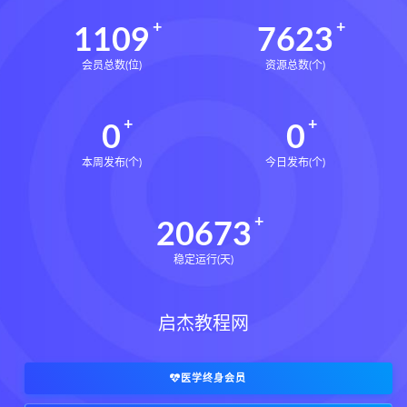
1109
7623
会员总数(位)
资源总数(个)
0
0
本周发布(个)
今日发布(个)
20673
稳定运行(天)
启杰教程网
医学终身会员