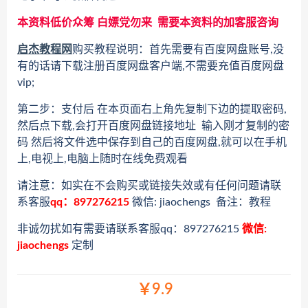
本资料低价众筹 白嫖党勿来 需要本资料的加客服咨询
启杰教程网
购买教程说明：首先需要有百度网盘账号,没
有的话请下载注册百度网盘客户端,不需要充值百度网盘
vip;
第二步：支付后 在本页面右上角先复制下边的提取密码,
然后点下载,会打开百度网盘链接地址 输入刚才复制的密
码 然后将文件选中保存到自己的百度网盘,就可以在手机
上,电视上,电脑上随时在线免费观看
请注意：如实在不会购买或链接失效或有任何问题请联
系客服
qq：897276215
微信: jiaochengs 备注：教程
非诚勿扰如有需要请联系客服qq：897276215
微信:
jiaochengs
定制
￥9.9